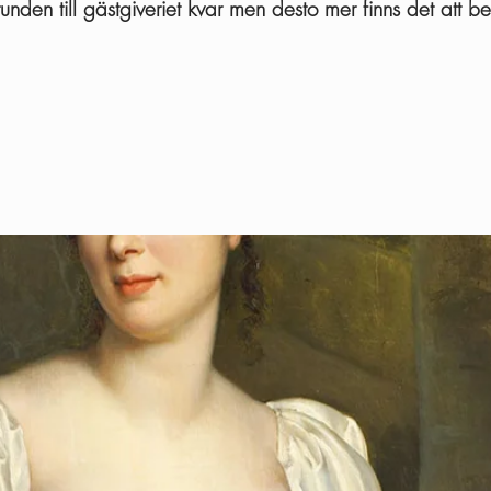
unden till gästgiveriet kvar men desto mer finns det att be
Anmälan är stängd
Se andra evenemang