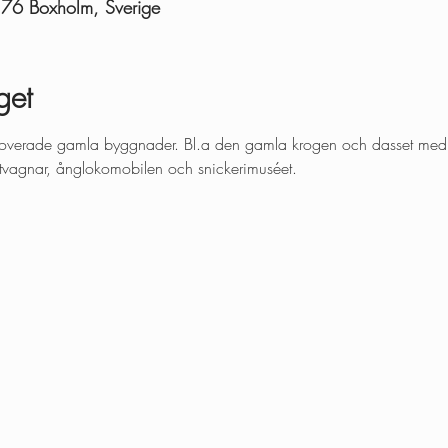
 76 Boxholm, Sverige
get
 renoverade gamla byggnader. Bl.a den gamla krogen och dasset me
stvagnar, ånglokomobilen och snickerimuséet.